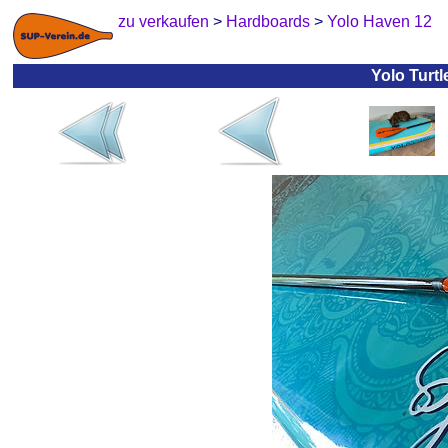
zu verkaufen
>
Hardboards
>
Yolo Haven 12
Yolo Turt